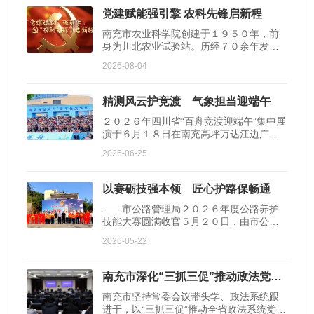
党建赋能强引擎 农科先锋启新程
南充市农业科学院创建于１９５０年，前
身为川北农业试验站。历经７０余年发
展，现已成为科技实力雄厚、研究条件先
2026-08-04
进、专业优势突出、科研成效显著的全国
百强农业科研机构、十强地市农业科研院
所。２０２５年以来，南充市农业科学院
精测风云护竞渡 气象担当迎端午
党委积极创建“党建赋能 农科先锋”党建品
２０２６年四川省“百舟竞渡迎端午”集中展
牌，以“１３５”高质量党建体系统抓全局，
演于６月１８日在南充高坪万达江边广场
创新“５Ｆ工作法”，将党的政治优势转化为
举办。作为省级重点文旅活动，赛事集结
科技攻关的制胜优势，在巴蜀大地上书写
2026-06-25
全省１８支龙舟队伍、近５００名选手，
着党建引领农业科技高质量发展的
数万群众到场观赛。赛事期间，正值主汛
期，强对流天气多发，降水、江面大风极
以赛砺技强本领 匠心护路保畅通
易威胁水上赛事安全，气象保障压力巨
——市公路管理局２０２６年度公路养护
大。南充市气象局坚持“人民至上、生命至
技能大赛圆满收官５月２０日，由市公路
上”理念，提前筹备、市县联动，搭建起监
管理局主办、直属二分局承办的“匠心筑
测精密、预报精准、服务精细的全链条气
2026-05-22
路，技臻至善”２０２６年度公路养护技能
象保障体系，依靠滚动预报、现场驻点
比赛，在Ｓ２０６高坪区广高路阙家段圆
满落下帷幕。比赛现场氛围热烈，参赛选
南充市深化“三抓三促”推动政法党建与业务深度融合
手士气昂扬、协作奋进。坑槽挖补实操比
南充市坚持常委会议带头学、政法系统跟
拼环节，参赛二人组流程清晰、动作娴
进干，以“三抓三促”推动全省政法系统党的
熟，严格按照划线定位、切缝开槽、清理