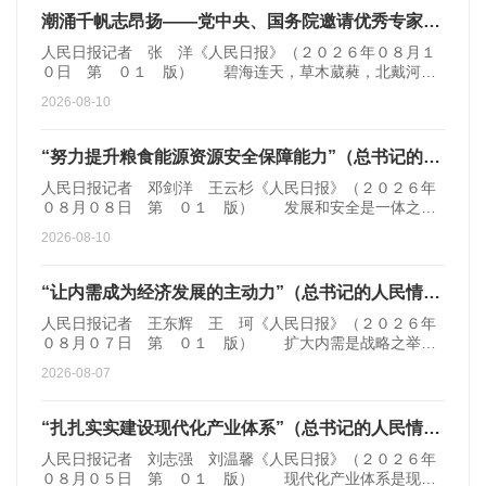
潮涌千帆志昂扬——党中央、国务院邀请优秀专家人才代表北戴河休假侧记
人民日报记者 张 洋《人民日报》（２０２６年０８月１
０日 第 ０１ 版） 碧海连天，草木葳蕤，北戴河风
光正好。 ８月１日至７日，受党中央、国务院邀请，６
2026-08-10
０位来自基础研究、战略前沿科技、关键核心技术领域和哲
学社会科学领域的优秀专家人才相聚于此，度过一段精心安
排的休养时光。 党中央、国务院邀请优秀专家代表暑期
“努力提升粮食能源资源安全保障能力”（总书记的人民情怀）
到北戴河休假，是党和国家人才工作的一项重要制度性安
人民日报记者 邓剑洋 王云杉《人民日报》（２０２６年
排。今年休假活动主题是“奋进‘十五五’
０８月０８日 第 ０１ 版） 发展和安全是一体之两
翼、驱动之双轮。习近平总书记深刻把握时与势、洞察危与
2026-08-10
机，鲜明提出“要坚持高质量发展和高水平安全相互促进，努
力提升粮食能源资源安全保障能力”。 ７月３０日，习近
平总书记主持中共中央政治局会议。会议要求“统筹发展和安
“让内需成为经济发展的主动力”（总书记的人民情怀）
全”“抓好农业生产，夺取秋粮和全年粮食丰收”。 端稳端
人民日报记者 王东辉 王 珂《人民日报》（２０２６年
牢粮食、能源“两个饭碗”，
０８月０７日 第 ０１ 版） 扩大内需是战略之举，
提振消费是重中之重。 今年经济工作要抓好的８项重点
2026-08-07
任务中，“坚持内需主导，建设强大国内市场”排在首位。７
月３０日召开的中共中央政治局会议指出，“加力扩大内需、
优化供给”。 习近平总书记高度重视扩大内需，强调“要
“扎扎实实建设现代化产业体系”（总书记的人民情怀）
坚持以国内大循环为主体，正确处理消费和投资、需求和供
人民日报记者 刘志强 刘温馨《人民日报》（２０２６年
给的关系”“让内需成为经济发展
０８月０５日 第 ０１ 版） 现代化产业体系是现代