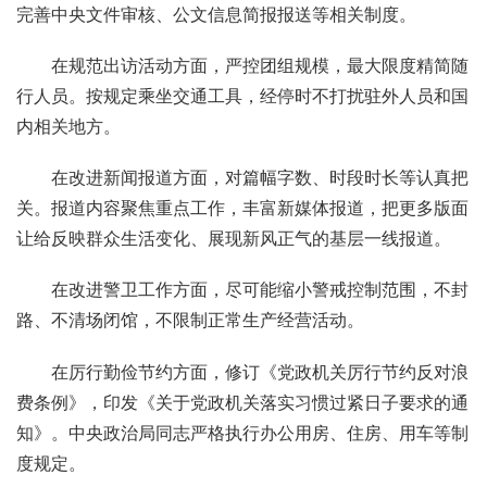
完善中央文件审核、公文信息简报报送等相关制度。
在规范出访活动方面，严控团组规模，最大限度精简随
行人员。按规定乘坐交通工具，经停时不打扰驻外人员和国
内相关地方。
在改进新闻报道方面，对篇幅字数、时段时长等认真把
关。报道内容聚焦重点工作，丰富新媒体报道，把更多版面
让给反映群众生活变化、展现新风正气的基层一线报道。
在改进警卫工作方面，尽可能缩小警戒控制范围，不封
路、不清场闭馆，不限制正常生产经营活动。
在厉行勤俭节约方面，修订《党政机关厉行节约反对浪
费条例》，印发《关于党政机关落实习惯过紧日子要求的通
知》。中央政治局同志严格执行办公用房、住房、用车等制
度规定。