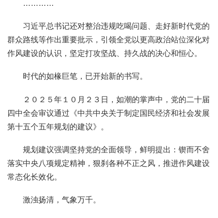
…………
习近平总书记还对整治违规吃喝问题、走好新时代党的
群众路线等作出重要批示，引领全党以更高政治站位深化对
作风建设的认识，坚定打攻坚战、持久战的决心和恒心。
时代的如椽巨笔，已开始新的书写。
２０２５年１０月２３日，如潮的掌声中，党的二十届
四中全会审议通过《中共中央关于制定国民经济和社会发展
第十五个五年规划的建议》。
规划建议强调坚持党的全面领导，鲜明提出：锲而不舍
落实中央八项规定精神，狠刹各种不正之风，推进作风建设
常态化长效化。
激浊扬清，气象万千。