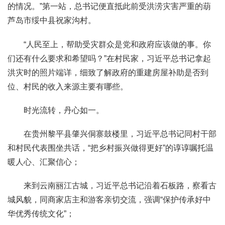
的情况。”第一站，总书记便直抵此前受洪涝灾害严重的葫
芦岛市绥中县祝家沟村。
“人民至上，帮助受灾群众是党和政府应该做的事。你
们还有什么要求和希望吗？”在村民家，习近平总书记拿起
洪灾时的照片端详，细致了解政府的重建房屋补助是否到
位、村民的收入来源主要有哪些。
时光流转，丹心如一。
在贵州黎平县肇兴侗寨鼓楼里，习近平总书记同村干部
和村民代表围坐共话，“把乡村振兴做得更好”的谆谆嘱托温
暖人心、汇聚信心；
来到云南丽江古城，习近平总书记沿着石板路，察看古
城风貌，同商家店主和游客亲切交流，强调“保护传承好中
华优秀传统文化”；