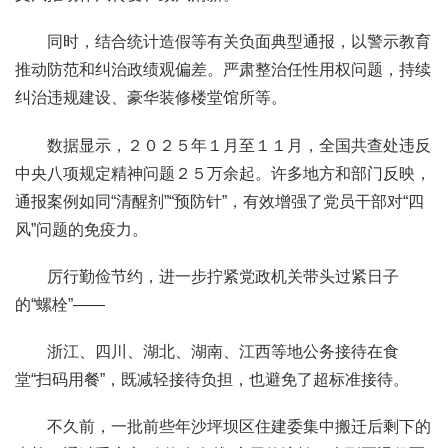
同时，结合统计造假等有关负面典型通报，以警示教育
推动防范和纠治政绩观偏差。严肃整治任性用权问题，持续
纠治违规建设、豪华装修楼堂馆所等。
数据显示，２０２５年１月至１１月，全国共查处违反
中央八项规定精神问题２５万余起。许多地方和部门反映，
通报案例如同“清醒剂”“预防针”，有效增强了党员干部对“四
风”问题的免疫力。
厉行勤俭节约，进一步拧紧党政机关带头过紧日子
的“螺栓”——
浙江、四川、湖北、湖南、江西等地公务接待在食
堂“扫码用餐”，既减轻接待负担，也避免了超标准接待。
不久前，一批前些年沙坪坝区住建委集中搬迁后剩下的