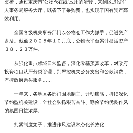
桌椅，通过重庆市“公物仓在线”应用的流转，来到区退役军
人事务局服务大厅，既省下了采购费，也实现了国有资产高
效利用。
全国各级机关事务部门以公物仓工作为抓手，促进资产
盘活。截至２０２５年１０月底，公物仓平台累计盘活资产
３８．２３万件。
从强化重点领域日常监督，深化零基预算改革，对政府
投资项目从严分类管理，到严控机关公务支出和公款消费，
严控政府购买服务……
一年来，各地区各部门因地制宜、开动脑筋，持续深化
节约型机关建设，全社会弘扬艰苦奋斗、勤俭节约优良作风
的氛围日益浓厚。
扎紧制度笼子，推进作风建设常态化长效化——