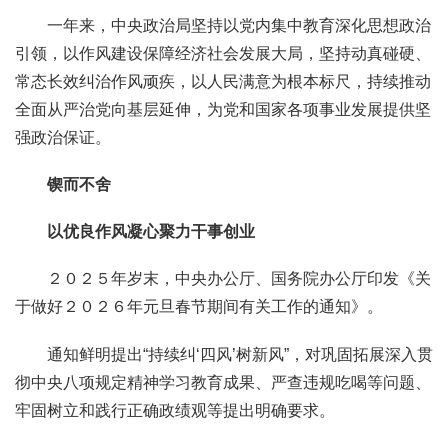
一年来，中央政治局坚持以党内集中教育深化思想政治
引领，以作风建设保障经济社会发展大局，坚持动真碰硬、
常态长效纠治作风顽疾，以人民满意为根本标尺，持续推动
全面从严治党向基层延伸，为党和国家各项事业发展提供坚
强政治保证。
锲而不舍
以优良作风凝心聚力干事创业
２０２５年岁末，中央办公厅、国务院办公厅印发《关
于做好２０２６年元旦春节期间有关工作的通知》。
通知鲜明提出“持续纠‘四风’树新风”，对巩固拓展深入贯
彻中央八项规定精神学习教育成果、严查违规吃喝等问题、
牢固树立和践行正确政绩观等提出明确要求。