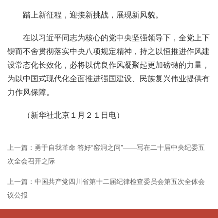
踏上新征程，迎接新挑战，展现新风貌。
在以习近平同志为核心的党中央坚强领导下，全党上下
锲而不舍贯彻落实中央八项规定精神，持之以恒推进作风建
设常态化长效化，必将以优良作风凝聚起更加磅礴的力量，
为以中国式现代化全面推进强国建设、民族复兴伟业提供有
力作风保障。
（新华社北京１月２１日电）
上一篇：勇于自我革命 答好“窑洞之问”——写在二十届中央纪委五
次全会召开之际
上一篇：中国共产党四川省第十二届纪律检查委员会第五次全体会
议公报