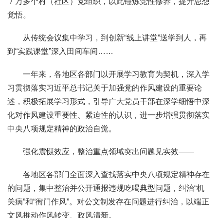
７万多个村（社区）党组织，以此锤炼党性修养，提升思想
觉悟。
从传统会议集中学习，到创新“线上讲堂”送学到人，再
到“实践课堂”深入田间车间……
一年来，各地区各部门以开展学习教育为契机，深入学
习贯彻落实习近平总书记关于加强党的作风建设的重要论
述，积极拓展学习形式，引导广大党员干部在深学细悟中深
化对作风建设重要性、紧迫性的认识，进一步增强贯彻落实
中央八项规定精神的政治自觉。
强化震慑效应，整治重点领域突出问题见实效——
各地区各部门全面深入查找落实中央八项规定精神存在
的问题，集中整治并公开通报违规吃喝典型问题，纠治“机
关病”和“衙门作风”。对公文制发存在问题进行纠治，以端正
文风推动作风转变、政风清新。