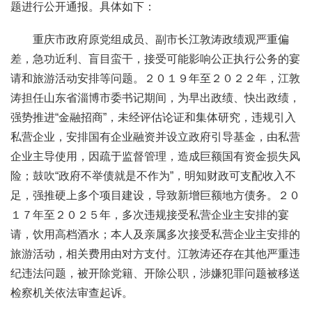
题进行公开通报。具体如下：
重庆市政府原党组成员、副市长江敦涛政绩观严重偏
差，急功近利、盲目蛮干，接受可能影响公正执行公务的宴
请和旅游活动安排等问题。２０１９年至２０２２年，江敦
涛担任山东省淄博市委书记期间，为早出政绩、快出政绩，
强势推进“金融招商”，未经评估论证和集体研究，违规引入
私营企业，安排国有企业融资并设立政府引导基金，由私营
企业主导使用，因疏于监督管理，造成巨额国有资金损失风
险；鼓吹“政府不举债就是不作为”，明知财政可支配收入不
足，强推硬上多个项目建设，导致新增巨额地方债务。２０
１７年至２０２５年，多次违规接受私营企业主安排的宴
请，饮用高档酒水；本人及亲属多次接受私营企业主安排的
旅游活动，相关费用由对方支付。江敦涛还存在其他严重违
纪违法问题，被开除党籍、开除公职，涉嫌犯罪问题被移送
检察机关依法审查起诉。