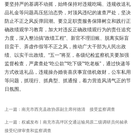
要坚持严的基调不动摇，始终保持对违规吃喝、违规收送礼
品礼金等问题高压惩治态势，对顶风违纪的速查严处，坚决
防止不正之风反弹回潮。要立足职责服务保障树立和践行正
确政绩观学习教育，加大对违反正确政绩观行为的责任追究
力度，深入整治搞“政绩工程”、新官不理旧账、脱离实际盲
目蛮干、弄虚作假等不正之风，推动广大干部为人民出政
绩、以实干出政绩。“五一”将至，各级纪检监察机关要加强
监督检查，严肃查处“吃公款”“吃下级”“吃老板”，通过快递等
方式收送礼品，违规操办婚丧喜庆事宜借机敛财，公车私用
等问题，抓现行、抓典型、抓通报，着力营造风清气正的节
日氛围。
上一篇：南充市西充县政协原副主席何德清 接受监察调查
上一篇：权威发布丨南充市高坪区交通运输局原二级调研员何赪承
接受纪律审查和监察调查