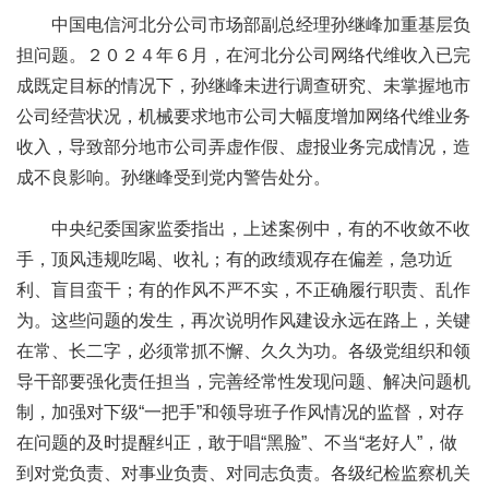
中国电信河北分公司市场部副总经理孙继峰加重基层负
担问题。２０２４年６月，在河北分公司网络代维收入已完
成既定目标的情况下，孙继峰未进行调查研究、未掌握地市
公司经营状况，机械要求地市公司大幅度增加网络代维业务
收入，导致部分地市公司弄虚作假、虚报业务完成情况，造
成不良影响。孙继峰受到党内警告处分。
中央纪委国家监委指出，上述案例中，有的不收敛不收
手，顶风违规吃喝、收礼；有的政绩观存在偏差，急功近
利、盲目蛮干；有的作风不严不实，不正确履行职责、乱作
为。这些问题的发生，再次说明作风建设永远在路上，关键
在常、长二字，必须常抓不懈、久久为功。各级党组织和领
导干部要强化责任担当，完善经常性发现问题、解决问题机
制，加强对下级“一把手”和领导班子作风情况的监督，对存
在问题的及时提醒纠正，敢于唱“黑脸”、不当“老好人”，做
到对党负责、对事业负责、对同志负责。各级纪检监察机关