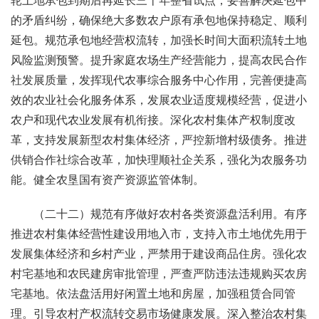
轮土地承包到期后再延长三十年整省试点，妥善解决延包中
的矛盾纠纷，确保绝大多数农户原有承包地保持稳定、顺利
延包。规范承包地经营权流转，加强长时间大面积流转土地
风险监测预警。提升家庭农场生产经营能力，提高农民合作
社发展质量，发挥现代农事综合服务中心作用，完善便捷高
效的农业社会化服务体系，发展农业适度规模经营，促进小
农户和现代农业发展有机衔接。深化农村集体产权制度改
革，支持发展新型农村集体经济，严控新增村级债务。推进
供销合作社综合改革，加快理顺社企关系，强化为农服务功
能。健全农垦国有资产资源监管体制。
（二十二）规范有序做好农村各类资源盘活利用。有序
推进农村集体经营性建设用地入市，支持入市土地优先用于
发展集体经济和乡村产业，严禁用于建设商品住房。强化农
村宅基地和农民建房审批管理，严查严防违法违规购买农房
宅基地。依法盘活用好闲置土地和房屋，加强租赁合同管
理。引导农村产权流转交易市场健康发展。深入整治农村集