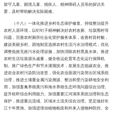
留守儿童、困境儿童、残疾人、精神障碍人员等的探访关
爱，及时帮助解决实际困难。
（十八）一体化推进乡村生态保护修复。持续整治提升
农村人居环境，以钉钉子精神解决好农村改厕、垃圾围村等
问题，完善农村厕所社会化管护服务体系，改善村容村貌，
建设美丽乡村。因地制宜选择农村生活污水治理模式，优化
调整低效无效污水处理设施，加快消除农村黑臭水体。推进
农村生活垃圾源头减量，健全收运处置常态化运行保障机
制。推广绿色生产和节水灌溉技术，发展生态低碳农业。推
进农业农村污染防治攻坚，强化农业面源污染突出区域系统
治理，推进土壤重金属污染溯源、整治和受污染耕地安全利
用，加强畜禽养殖粪污和海水养殖生态环境问题综合治理。
提升秸秆综合利用能力。加强重要江河湖库系统治理和生态
保护，推进重点流域、区域水土流失综合治理。坚定做好长
江十年禁渔。加强进境动植物检疫和外来入侵物种防控。全