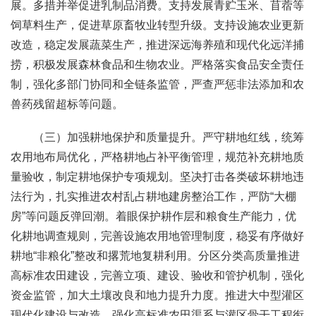
展。多措并举促进乳制品消费。支持发展青贮玉米、苜蓿等
饲草料生产，促进草原畜牧业转型升级。支持设施农业更新
改造，稳定发展蔬菜生产，推进深远海养殖和现代化远洋捕
捞，积极发展森林食品和生物农业。严格落实食品安全责任
制，强化多部门协同和全链条监管，严查严惩非法添加和农
兽药残留超标等问题。
（三）加强耕地保护和质量提升。严守耕地红线，统筹
农用地布局优化，严格耕地占补平衡管理，规范补充耕地质
量验收，制定耕地保护专项规划。坚决打击各类破坏耕地违
法行为，扎实推进农村乱占耕地建房整治工作，严防“大棚
房”等问题反弹回潮。着眼保护耕作层和粮食生产能力，优
化耕地调查规则，完善设施农用地管理制度，稳妥有序做好
耕地“非粮化”整改和撂荒地复耕利用。分区分类高质量推进
高标准农田建设，完善立项、建设、验收和管护机制，强化
资金监管，加大土壤改良和地力提升力度。推进大中型灌区
现代化建设与改造，强化高标准农田渠系与灌区骨干工程衔