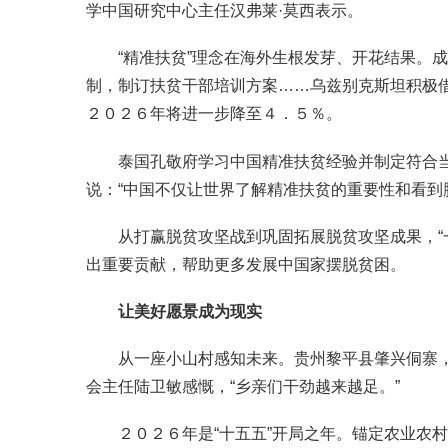
学中国研究中心主任汉弗莱·莫西表示。
“精准扶贫”理念在海外生根发芽、开花结果。成
制，制订扶贫干部培训方案……乌兹别克斯坦积极
２０２６年将进一步降至４．５％。
泰国孔敬府学习中国精准扶贫经验并制定符合当地实
说：“中国不仅让世界了解精准扶贫的重要性和看到
从打赢脱贫攻坚战到巩固拓展脱贫攻坚成果，“一把
出重要贡献，帮助更多发展中国家摆脱贫困。
让美好愿景成为现实
从一座小山村感知未来。贵州黎平县肇兴侗寨，古
会主任陆卫敏感慨，“乡亲们干劲越来越足。”
２０２６年是“十五五”开局之年。锚定农业农村现