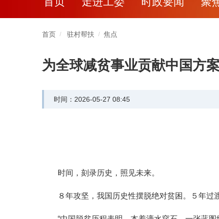
首页
走进工委
时政要闻
聚
首页
驻村帮扶
焦点
/
/
为全球减贫事业贡献中国方
时间：2026-05-27 08:45
时间，刻录历史，照见未来。
８年攻坚，我国历史性摆脱绝对贫困。５年过渡
“中国脱贫历程表明，本着滴水穿石、一张蓝图绘