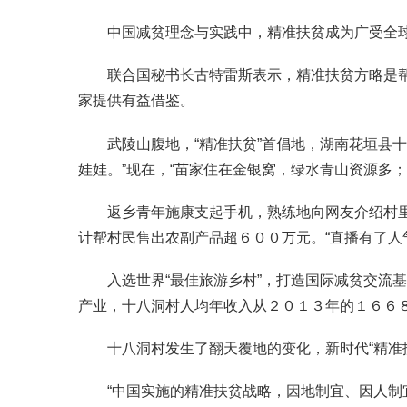
中国减贫理念与实践中，精准扶贫成为广受全球
联合国秘书长古特雷斯表示，精准扶贫方略是帮助
家提供有益借鉴。
武陵山腹地，“精准扶贫”首倡地，湖南花垣县十
娃娃。”现在，“苗家住在金银窝，绿水青山资源多
返乡青年施康支起手机，熟练地向网友介绍村里的
计帮村民售出农副产品超６００万元。“直播有了人
入选世界“最佳旅游乡村”，打造国际减贫交流基
产业，十八洞村人均年收入从２０１３年的１６６
十八洞村发生了翻天覆地的变化，新时代“精准扶
“中国实施的精准扶贫战略，因地制宜、因人制宜