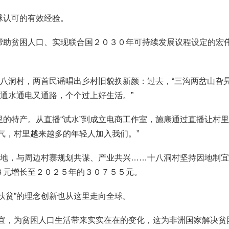
认可的有效经验。
贫困人口、实现联合国２０３０年可持续发展议程设定的宏伟
八洞村，两首民谣唱出乡村旧貌换新颜：过去，“三沟两岔山旮
；通水通电又通路，个个过上好生活。”
特产。从直播“试水”到成立电商工作室，施康通过直播让村里特
气，村里越来越多的年轻人加入我们。”
地，与周边村寨规划共谋、产业共兴……十八洞村坚持因地制宜
８元增长至２０２５年的３０７５５元。
贫”的理念创新也从这里走向全球。
，为贫困人口生活带来实实在在的变化，这为非洲国家解决贫困