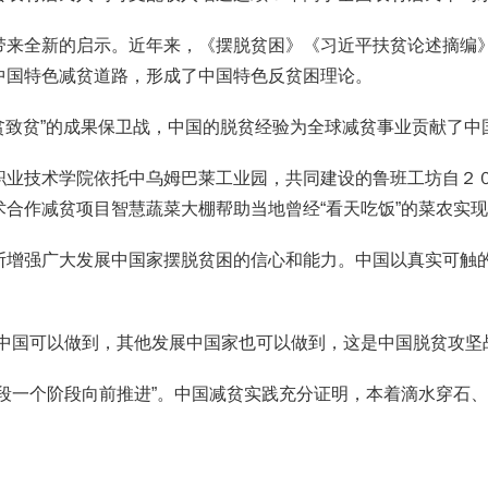
全新的启示。近年来，《摆脱贫困》《习近平扶贫论述摘编》
中国特色减贫道路，形成了中国特色反贫困理论。
贫致贫”的成果保卫战，中国的脱贫经验为全球减贫事业贡献了中
业技术学院依托中乌姆巴莱工业园，共同建设的鲁班工坊自２０
合作减贫项目智慧蔬菜大棚帮助当地曾经“看天吃饭”的菜农实
广大发展中国家摆脱贫困的信心和能力。中国以真实可触的实践
国可以做到，其他发展中国家也可以做到，这是中国脱贫攻坚战
一个阶段向前推进”。中国减贫实践充分证明，本着滴水穿石、