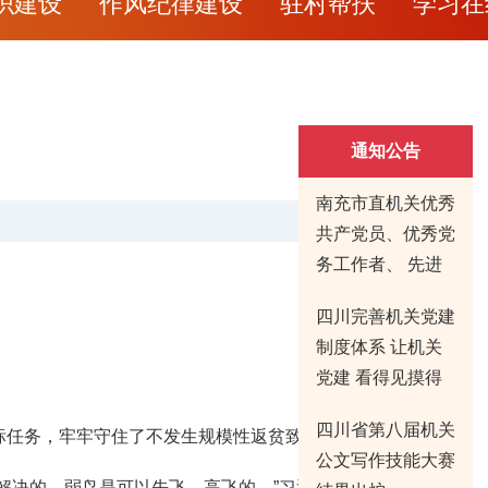
织建设
作风纪律建设
驻村帮扶
学习在
通知公告
南充市直机关优秀
共产党员、优秀党
务工作者、 先进
基层党组织拟表彰
四川完善机关党建
对象公示
制度体系 让机关
党建 看得见摸得
着有实效
四川省第八届机关
任务，牢牢守住了不发生规模性返贫致贫底线。
公文写作技能大赛
决的，弱鸟是可以先飞、高飞的。”习近平总书记