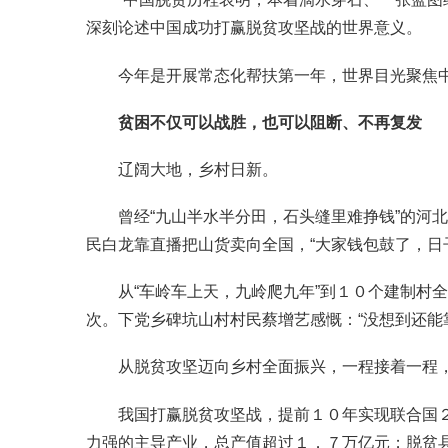
深刻论述中国成功打赢脱贫攻坚战的世界意义。
今年是开展常态化帮扶第一年，世界目光聚焦中
贫困不仅可以战胜，也可以阻断、不再复发
辽阔大地，乡村日新。
曾经“九山半水半分田，石头缝里难挣钱”的河北
民白龙靠直播把山货卖向全国，“大家钱包鼓了，日
从“车岭车上天，九岭爬九年”到１０个建制村全
次。下党乡碑坑山村村民蔡增艺感慨：“没想到还能
从脱贫攻坚迈向乡村全面振兴，一程接着一程，
我国打赢脱贫攻坚战，提前１０年实现联合国２０
力强的主导产业，总产值超过１．７万亿元；脱贫