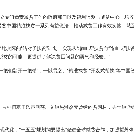
立专门负责减贫工作的政府部门以及福利监测与减贫中心，培养贫
借鉴中国精准扶贫一系列有益做法，推动减贫工作有效实施。截
际的“结对子扶贫”计划，实现从“输血式”扶贫向“造血式”扶
脱贫的可能，更提供了解决贫困问题的勇气和经验。”
钥匙开一把锁”，一以贯之。“精准扶贫”“开发式帮扶”等中国
朴侗寨里歌声回荡。文旅热潮改变曾经的贫困村，去年旅游综
代化，“十五五”规划纲要提出“促进全球减贫合作，加强援外体