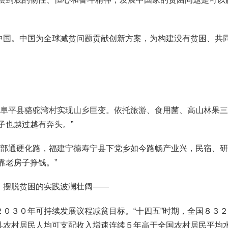
国。中国为全球减贫问题贡献创新方案，为构建没有贫困、共同
阜平县骆驼湾村实现山乡巨变。依托旅游、食用菌、高山林果三
子也越过越有奔头。”
部通硬化路，福建宁德寿宁县下党乡如今路畅产业兴，民宿、研
靠老房子挣钱。”
摆脱贫困的实践波澜壮阔——
３０年可持续发展议程减贫目标。“十四五”时期，全国８３２
县农村居民人均可支配收入增速连续５年高于全国农村居民平均