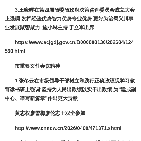
3.王晓晖在第四届省委省政府决策咨询委员会成立大会
上强调
:
发挥经验优势智力优势专业优势 更好为治蜀兴川事
业发展聚智聚力
施小琳主持 于立军出席
https://www.scjgdj.gov.cn/B000000130/202604/124
560.html
市重要文件会议精神
1.张冬云在市级领导干部树立和践行正确政绩观学习教
育读书班上强调:坚持为人民出政绩以实干出政绩 为“建成副
中心、谱写新篇章”作出更大贡献
黄志权廖雪梅廖伦志王双全参加
http://www.cnncw.cn/2026/0409/471371.shtml