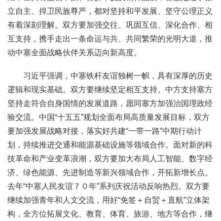
立自主、捍卫民族尊严，都对坚持和平发展、坚守公理正义
有着深刻理解。双方要加强交往、巩固互信、深化合作、相
互支持，携手走出一条命运与共、共同繁荣的光明大道，推
动中塞全面战略伙伴关系迈向新高度。
习近平强调，中塞铁杆友谊独树一帜，具有深厚的历史
逻辑和现实基础。双方要继续坚定相互支持。中方支持塞方
坚持走符合自身国情的发展道路，愿同塞方加强治国理政经
验交流。中国“十五五”规划全面布局高质量发展目标，双方
要加强发展战略对接，落实好共建“一带一路”中期行动计
划，持续推进交通和能源基础设施等领域合作。面对新的科
技革命和产业变革浪潮，双方要加大布局人工智能、数字经
济、绿色能源、先进制造等新兴领域合作，开拓新增长点。
去年“中塞人民友谊７０年”系列庆祝活动反响热烈。双方要
继续加强青年和人文交流，用好“免签＋自贸＋直航”立体架
构，全方位拓展文化、教育、体育、旅游、地方等合作，继