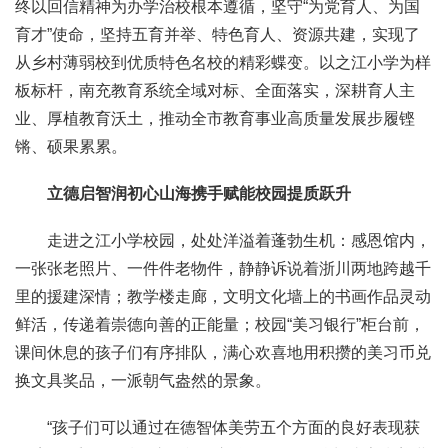
终以回信精神为办学治校根本遵循，坚守“为党育人、为国
育才”使命，坚持五育并举、特色育人、资源共建，实现了
从乡村薄弱校到优质特色名校的精彩蝶变。以之江小学为样
板标杆，南充教育系统全域对标、全面落实，深耕育人主
业、厚植教育沃土，推动全市教育事业高质量发展步履铿
锵、硕果累累。
立德启智润初心山海携手赋能校园提质跃升
走进之江小学校园，处处洋溢着蓬勃生机：感恩馆内，
一张张老照片、一件件老物件，静静诉说着浙川两地跨越千
里的援建深情；教学楼走廊，文明文化墙上的书画作品灵动
鲜活，传递着崇德向善的正能量；校园“美习银行”柜台前，
课间休息的孩子们有序排队，满心欢喜地用积攒的美习币兑
换文具奖品，一派朝气盎然的景象。
“孩子们可以通过在德智体美劳五个方面的良好表现获