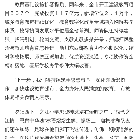
教育基础设施扩容提质。两年来，全市开工建设教育项
目５０７个，完成投资１１７亿元，新增学位２．１万个，
城乡教育布局持续优化。教育数字化改革全域纳入网链共享
体系，校际协同发展水平位居全省前列。师资队伍持续建
强，招聘引进、轮岗交流、支教走教多措并举，师德师风整
治与教师培育常态推进。浙川东西部教育协作不断深化，结
对学校拓展、师资互派加密、优质资源流通，专项协作资金
精准落地，基层学校办学条件大幅改善。
“下一步，我们将持续筑牢思想根基，深化东西部协
作，加快建设教育强市，全力办好人民满意的教育。”市教
体局相关负责人表示。
夕阳西下，之江小学思源楼沐浴在余晖之中，“感念之
江情，恩育中华魂”标语熠熠生辉。操场上，唐彬睿和队友
们还在加练，足球在他们脚下飞速传递，仿佛一颗颗追梦的
种子，在这片被爱与希望浸润的土地上，生根、发芽，向阳