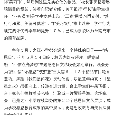
得‘美习币’，然后到这里兑换心仪的物品。”校长张亮指着琳
琅满目的货架，笑着向记者介绍，美习银行“行长”由学生担
任，“业务员”则是学生竞聘上岗，“工资”用美习币支付。“善
行可积累、美德可储蓄”，自“美习银行”推出以来，学生行为
规范测评优秀率年均提升１０％，已成为嘉陵区乃至南充市
的德育品牌。
每年５月，之江小学都会迎来一个特殊的日子——“感
恩日”。今年５月１４日晚，校园内灯火璀璨、暖意融
融，“回信点亮梦想”主题感恩日文艺晚会如期举行。晚会分
为“践回信”“怀感恩”“筑梦想”三大篇章，１３个精品节目轮番
登场。舞蹈《我们是鲜花》灵动俏皮，尽显童年纯真；《星
星之火》昂扬向上，传递奋进力量。台上学生们神采飞扬，
台下家长们挥舞着荧光棒，汇聚成一片耀眼星海。这场晚
会，已是之江小学连续举办的第２２个感恩日文艺展演，成
为学校感恩教育成果的集中展示，更是思政教育与美育深度
融合的生动实践。