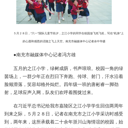
５月２８日，“六一”国际儿童节前夕，之江小学的同学在校园放飞纸飞机，写在“机身”上
的心愿和感恩的话随之飞上天空。南充市融媒体中心记者余中华摄
●南充市融媒体中心记者冯方雄
五月的之江小学，绿树成荫，书声琅琅。校园一角的绿
茵场上，一群少年正在烈日下奔跑、传球、射门，汗水沿着
脸颊滑落，笑容却格外灿烂。四年级一班的唐彬睿一脚劲
射，足球应声入网，队友们欢呼着围拢过来。
在习近平总书记给我市嘉陵区之江小学学生回信两周年
到来之际，５月２８日，记者在南充市之江小学采访时感受
到，两年来，这所承载着二十余年浙川山海情谊的校园，始