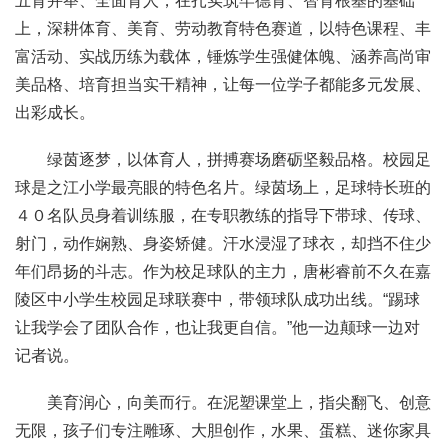
五育并举、全面育人，在扎实筑牢德育、智育根基的基础
上，深耕体育、美育、劳动教育特色赛道，以特色课程、丰
富活动、实战历练为载体，锤炼学生强健体魄、涵养高尚审
美品格、培育担当实干精神，让每一位学子都能多元发展、
出彩成长。
绿茵逐梦，以体育人，拼搏赛场磨砺坚毅品格。校园足
球是之江小学最亮眼的特色名片。绿茵场上，足球特长班的
４０名队员身着训练服，在专职教练的指导下带球、传球、
射门，动作娴熟、身姿矫健。汗水浸湿了球衣，却挡不住少
年们昂扬的斗志。作为校足球队的主力，唐彬睿前不久在嘉
陵区中小学生校园足球联赛中，带领球队成功出线。“踢球
让我学会了团队合作，也让我更自信。”他一边颠球一边对
记者说。
美育润心，向美而行。在泥塑课堂上，指尖翻飞、创意
无限，孩子们专注雕琢、大胆创作，水果、蛋糕、迷你家具