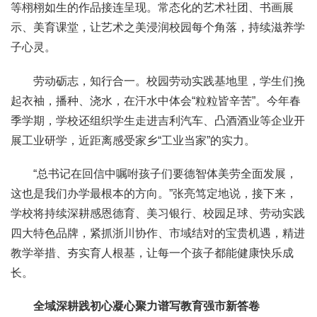
等栩栩如生的作品接连呈现。常态化的艺术社团、书画展
示、美育课堂，让艺术之美浸润校园每个角落，持续滋养学
子心灵。
劳动砺志，知行合一。校园劳动实践基地里，学生们挽
起衣袖，播种、浇水，在汗水中体会“粒粒皆辛苦”。今年春
季学期，学校还组织学生走进吉利汽车、凸酒酒业等企业开
展工业研学，近距离感受家乡“工业当家”的实力。
“总书记在回信中嘱咐孩子们要德智体美劳全面发展，
这也是我们办学最根本的方向。”张亮笃定地说，接下来，
学校将持续深耕感恩德育、美习银行、校园足球、劳动实践
四大特色品牌，紧抓浙川协作、市域结对的宝贵机遇，精进
教学举措、夯实育人根基，让每一个孩子都能健康快乐成
长。
全域深耕践初心凝心聚力谱写教育强市新答卷