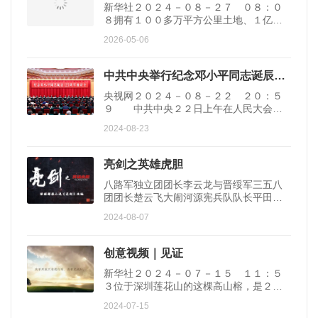
新华社２０２４－０８－２７ ０８：０
８拥有１００多万平方公里土地、１亿多
人口，建有一批关系国民经济命脉和国家
2026-05-06
安全的战略性...
中共中央举行纪念邓小平同志诞辰120周年座谈会 习近平发表重要讲话
央视网２０２４－０８－２２ ２０：５
９ 中共中央２２日上午在人民大会堂
举行座谈会，纪念邓小平同志诞辰１２０
2024-08-23
周年。中共中...
亮剑之英雄虎胆
八路军独立团团长李云龙与晋绥军三五八
团团长楚云飞大闹河源宪兵队队长平田一
郎生日宴，城中有头有脸的日本军官及伪
2024-08-07
军头目皆数到...
创意视频｜见证
新华社２０２４－０７－１５ １１：５
３位于深圳莲花山的这棵高山榕，是２０
１２年底习近平总书记亲手种下的。从２
2024-07-15
０１２到２０...