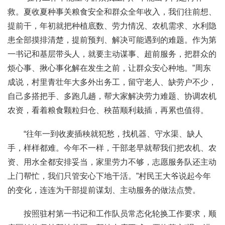
救。夏收夏种事关粮食安全和群众全年收入，我们往前想、
提前干，年初就把种植底数、劳力情况、农机需求、水利隐
患全部摸排清楚，提前预判、解决可能遇到的难题。作为第
一书记和基层带头人，就要主动谋事、超前服务，把群众的
烦心事、揪心事化解在发生之前，让群众安心种地。”周东
成说，村里青壮年大多外出务工，留守老人、缺劳户不少，
自己多搭把手、多跑几趟，帮大家解决劳力难题、协调农机
农资，看着粮食颗粒归仓、秧苗顺利栽插，再累也值得。
“往年一到收麦插秧就犯愁，找机器、守水渠、缺人
手，样样都难。今年不一样，干部老早就帮我们把农机、农
资、用水全都安排妥当，家里劳力不够，志愿服务队还主动
上门帮忙，我们只管安心下地干活。”村民王大爷说起今年
的变化，连连为干部提前谋划、主动服务的做法点赞。
按照驻村第一书记和工作队员常态化轮换工作要求，顺