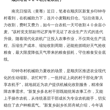
南充日报讯（黄骞）近日，笔者在顺庆区新复乡印钟寺
村看到，在机械助力下，连片小麦颗粒归仓。“以往依靠人
力收割，费时又费力，如今一台农机一天可收割４０余亩小
麦。”该村党支部副书记罗海平见证了农业生产方式的迭代
升级。随着现代化农机广泛投入农事作业，不仅简化生产流
程、压缩生产成本、缩短收割周期，还能抢抓晴好天气抢收
粮食，最大限度降低天气带来的粮食损耗，守住粮食安全底
线。
印钟寺村机械助力夏收的场景，是顺庆区推进农业现代
化的生动缩影。农忙时节，一批持证上岗的村干部化身“共
享农机手”，就地就近为农户提供机械化收割服务，精准保
障农事需求。“新复乡多名村干部既能统筹农事工作，又能
上手操作农机，从传统基层干部成长为专业农机能手，切实
稳住了农户种粮底气。”新复乡副乡长郑舟斌介绍，今年该