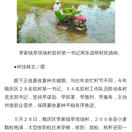
李家镇草坝场村驻村第一书记周东成帮村民插秧。
●何佳林文／图
眼下正值夏收夏种关键期。与往年农忙时节不同，今年
顺庆区２９名驻村第一书记、５４名驻村工作队员联动各村
党支部书记，坚持早谋划、早部署、早预判、早服务，主动
对接群众需求，保障夏收夏种平稳有序推进。
５月２６日，顺庆区李家镇草坝场村，２００余亩小麦
颗粒饱满，大型收割机往来穿梭，收割、脱粒、秸秆还田一