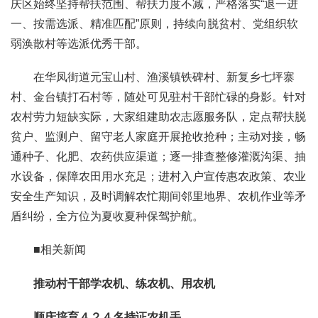
庆区始终坚持帮扶范围、帮扶力度不减，严格落实“退一进
一、按需选派、精准匹配”原则，持续向脱贫村、党组织软
弱涣散村等选派优秀干部。
在华凤街道元宝山村、渔溪镇铁碑村、新复乡七坪寨
村、金台镇打石村等，随处可见驻村干部忙碌的身影。针对
农村劳力短缺实际，大家组建助农志愿服务队，定点帮扶脱
贫户、监测户、留守老人家庭开展抢收抢种；主动对接，畅
通种子、化肥、农药供应渠道；逐一排查整修灌溉沟渠、抽
水设备，保障农田用水充足；进村入户宣传惠农政策、农业
安全生产知识，及时调解农忙期间邻里地界、农机作业等矛
盾纠纷，全方位为夏收夏种保驾护航。
■相关新闻
推动村干部学农机、练农机、用农机
顺庆培育４２４名持证农机手