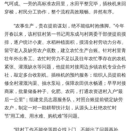
气呵成。一旁的高标准农田里，水田平整完毕，插秧机来回
穿梭，村民分工协作，整个流程高效顺畅、井然有序。
“农事生产，贵在提前谋划，绝不能临时抱佛脚。”今年
开春以来，该村驻村第一书记周东成与村两委干部便提前摸
排，逐户统计小麦、水稻种植面积，摸清全村劳动力分布、
留守老人及缺劳农户底数，建立农忙生产台账。针对村里青
壮年外出务工、农忙时劳力不足以及往年农忙季存在的农机
紧张、灌溉缺水等问题，他提前对接周边乡镇农机专业合作
社，敲定多台收割机、插秧机的预约服务；组织人员提前检
修全村灌溉沟渠、抽水泵站，保障农田供水畅通；早早对接
商家，批量储备种子、化肥、农药，打通农资进村入户“最
后一公里”；组建党员志愿服务队，对照台账提前锁定缺劳
农户，制定一对一助耕帮扶计划，从源头上杜绝农忙时
节“用工难、用水难、购机难”等问题。
“驻村工作不能坐等群众找上门、不能出了问题再补