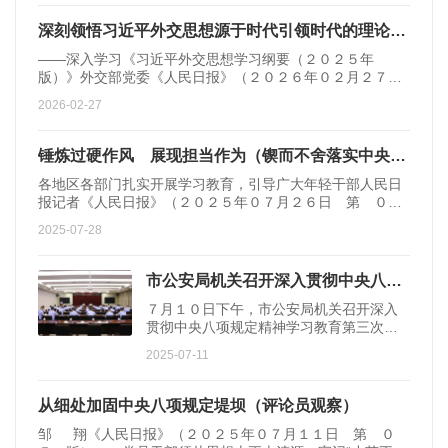
经济思想是新时代党的创新理论在经济领域的集中体现。构
建中国经济学自主知识体系，要以习近平经济思想为指引，
深刻领悟习近平外交思想源于时代引领时代的理论品格（深入学习贯彻习近平新时代中国特色社会主义思想）
凝练概念、揭示原理、创新理论，系统展现习近平经济思想
——深入学习《习近平外交思想学习纲要（２０２５年
的核心要义、丰富内涵和实践要求，生
版）》外交部党委《人民日报》（２０２６年０２月２７
日 第 ０７ 版） 在推进新时代中国特色社会主义事
2026-02-27
业的伟大征程中，以习近平同志为核心的党中央进行一系列
重大外交理论和实践创新，领导对外工作取得历史性成就、
发生历史性变革。为全面反映习近平新时代中国特色社会主
锤炼过硬作风 展现担当作为（锲而不舍落实中央八项规定精神）
义思想在外交领域的原创性贡献和最新发展，去年１１月
各地区各部门扎实开展学习教育，引导广大年轻干部人民日
《习近平外交思想学习纲要》更新再版，为广大党
报记者《人民日报》（２０２５年０７月２６日 第 ０
１ 版） 深入贯彻中央八项规定精神学习教育开展以
2025-07-28
来，各地区各部门精准施策，通过扎实学习、深入查摆、即
知即改，教育引导广大年轻干部锤炼过硬作风，展现担当作
为。 坚持不懈学 筑牢思想根基 一体推进学查
市公安局机关召开深入贯彻中央八项规定精神学习教育专题研讨会
改，学是基础。学得深入，查摆才能更精准，整改才能更到
７月１０日下午，市公安局机关召开深入
位。对处在成长、成才关键时期的年轻干部来说
贯彻中央八项规定精神学习教育第三次专
题研讨会。市公安局党委委员、机关党委
2025-07-11
书记彭远主持会议，局党委委员、政治部
主任周拿云出席会议。会议指出，新提拔
干部、年轻干部、“两优一先”获得者是公安
从细处加固中央八项规定堤坝（评论员观察）
事业发展的生力军，具有较强的先进性、
邹 翔《人民日报》（２０２５年０７月１１日 第 ０
代表性和示范性，要在中央八项规定精神